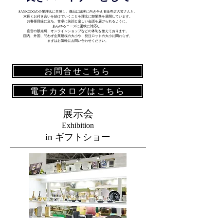
SANKODOの企業理念に共感し、商品に誠実に向き合える販売店の皆さんと、
末長くお付き合いを続けていくことを理念に卸業務を展開しています。
お客様目線に立ち、食卓に笑顔と楽しい会話を届けられるように、
あらゆるニーズに柔軟に対応し、
直営の販売所、オンラインショップなどの体制を整えております。
国内、外国、問わず企業規模の大小や、発注ロットの大小に関わらず、
まずはお気軽にお問い合わせください。
お問合せこちら
電子カタログはこちら
展示会
Exhibition
in ギフトショー