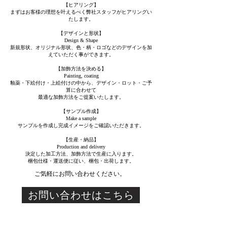
【ヒアリング】
​まずはお客様の理想を叶えるべく弊社スタッフがヒアリングい
たします。
【デザインと形状】
Design & Shape
新規形状、オリジナル形状、色・柄・ロゴなどのデザインを加
えていただく事ができます。
【加飾方法を決める】
Painting, coating
釉薬・下絵付け・上絵付けの中から、デザイン・ロット・ご予
算に合わせて
最適な加飾方法をご提案いたします。
【サンプル作成】
Make a sample
サンプルを作成し完成イメージをご確認いただきます。
【生産・納品】
Production and delivery
決定した加工方法、加飾方法で生産に入ります。
梱包仕様・運送便に従い、梱包・出荷します。
​ご気軽にお問い合わせください。
お問い合わせはこちら