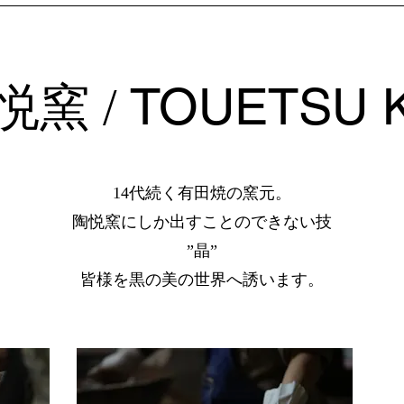
TOUETSU K
悦窯 /
14代続く有田焼の窯元。
​陶悦窯にしか出すことのできない技
”晶”
皆様を黒の美の世界へ誘います。