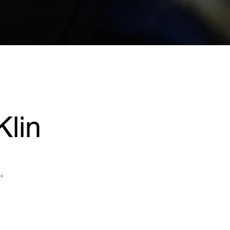
lin
。
。