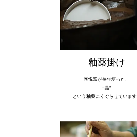
​釉薬掛け
陶悦窯が長年培った、
”晶”
という釉薬に
くぐらせています​