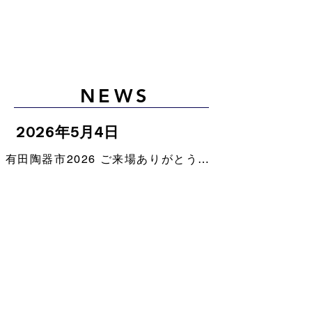
NEWS
2026年5月4日
有田陶器市2026 ご来場ありがとうございました
ABOUT
Concept
IN THE LIFE
-食卓に笑顔と楽しい会話を届ける-
器
は、時間と記憶をまとっていく。